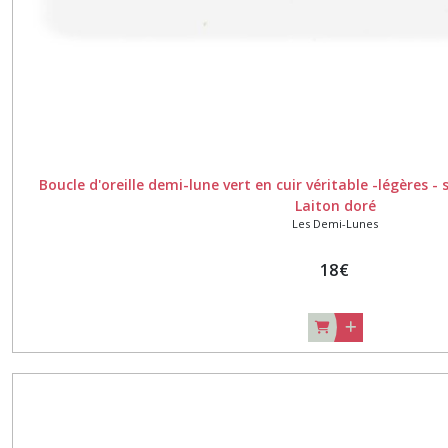
Afficher
les
résultats
Boucle d'oreille demi-lune vert en cuir véritable -légères -
Laiton doré
Les Demi-Lunes
18
€