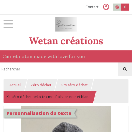
Contact
0
Wetan créations
Cuir et coton made with love for you
Accueil
Zéro déchet
Kits zéro déchet
Kit zéro déchet oeko-tex motif alsace noir et blanc
Personnalisation du texte