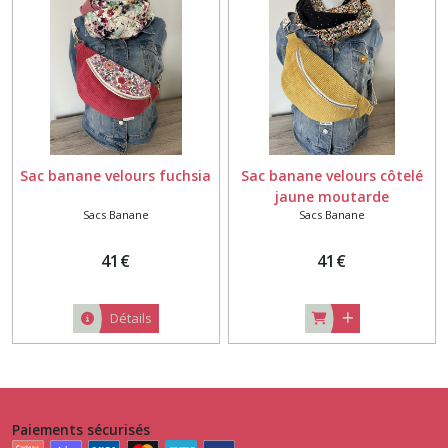
Sac banane velours fuchsia
Sac banane velours côtelé
jaune moutarde
Sacs Banane
Sacs Banane
41
€
41
€
Détails
Paiements sécurisés