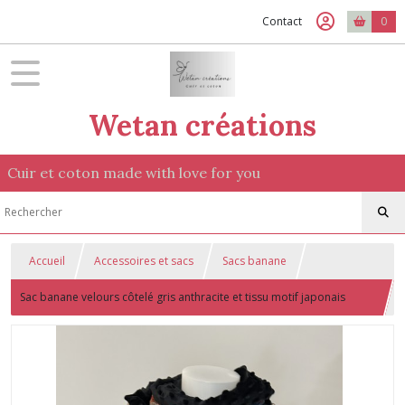
Contact
0
Wetan créations
Cuir et coton made with love for you
Accueil
Accessoires et sacs
Sacs banane
Sac banane velours côtelé gris anthracite et tissu motif japonais
rouge