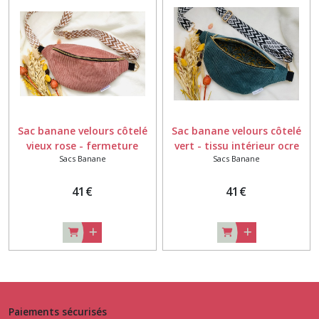
Sac banane velours côtelé
Sac banane velours côtelé
vieux rose - fermeture
vert - tissu intérieur ocre
Sacs Banane
Sacs Banane
éclair coloris doré
motif feuilles
41
€
41
€
Paiements sécurisés