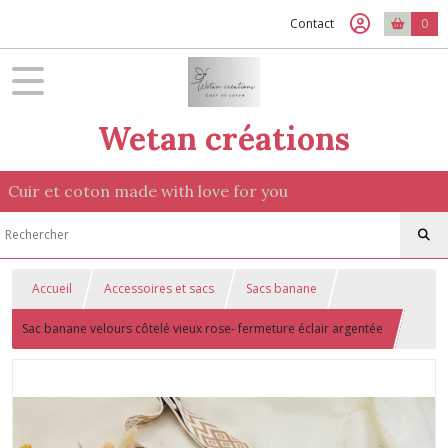
Contact
0
Wetan créations
Cuir et coton made with love for you
Accueil
Accessoires et sacs
Sacs banane
Sac banane velours côtelé vieux rose- fermeture éclair argentée