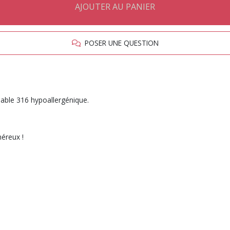
AJOUTER AU PANIER
POSER UNE QUESTION
ydable 316 hypoallergénique.
néreux !