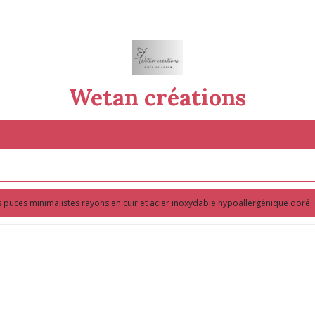
Wetan créations
s puces minimalistes rayons en cuir et acier inoxydable hypoallergénique doré