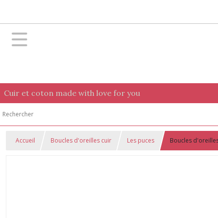
Cuir et coton made with love for you
Accueil
Boucles d'oreilles cuir
Les puces
Boucles d'oreille