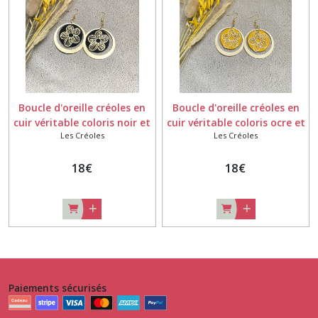
Boucle d'oreille créoles en
Boucle d'oreille créoles en
cuir véritable coloris noir et
cuir véritable coloris ocre et
Les Créoles
Les Créoles
or -légères - sans plomb et
or -légères - sans plomb et
sans nickel - motif fleurs
sans nickel - motif fleurs
18
€
18
€
Paiements sécurisés