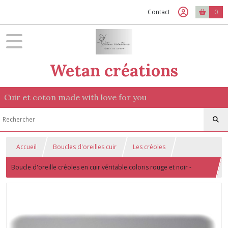
Contact
0
Wetan créations
Cuir et coton made with love for you
Accueil
Boucles d'oreilles cuir
Les créoles
Boucle d'oreille créoles en cuir véritable coloris rouge et noir -
légères - sans plomb et sans nickel - Laiton argenté -collection 2022