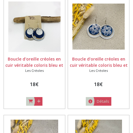
Boucle d'oreille créoles en
Boucle d'oreille créoles en
cuir véritable coloris bleu et
cuir véritable coloris bleu et
Les Créoles
Les Créoles
argent -légères - sans
argent -légères - sans
plomb et sans nickel -
plomb et sans nickel -
Laiton argenté -collection
18
€
motif fleurs
18
€
2022
Détails