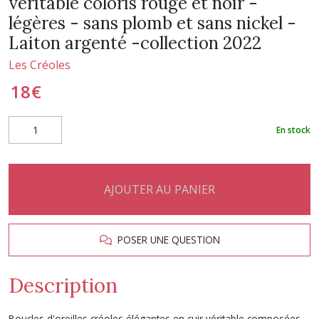
véritable coloris rouge et noir -
légères - sans plomb et sans nickel -
Laiton argenté -collection 2022
Les Créoles
18
€
En stock
AJOUTER AU PANIER
POSER UNE QUESTION
Description
Boucles d'oreilles créoles élégantes en cuir véritable composées